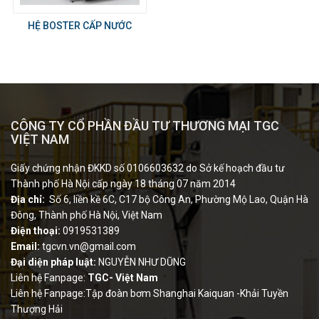
HỆ BOSTER CẤP NƯỚC
CÔNG TY CỔ PHẦN ĐẦU TƯ THƯƠNG MẠI TGC
VIỆT NAM
Giấy chứng nhận ĐKKD số 0106603632 do Sở kế hoạch đầu tư
Thành phố Hà Nội cấp ngày 18 tháng 07 năm 2014
Địa chỉ:
Số 6, liền kề 6C, C17 bộ Công An, Phường Mộ Lao, Quận Hà
Đông, Thành phố Hà Nội, Việt Nam
Điện thoại:
0919531389
Email:
tgcvn.vn@gmail.com
Đại diện pháp luật:
NGUYỄN NHƯ DŨNG
Liên hệ Fanpage:
TGC- Việt Nam
Liên hệ Fanpage:Tập đoàn bơm Shanghai Kaiquan -Khải Tuyền
Thượng Hải