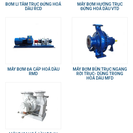
BƠM LI TÂM TRỤC ĐỨNG HOÁ
MÁY BƠM HƯỚNG TRỤC
DẦU RCD
ĐỨNG HOÁ DẦU VTD
MÁY BƠM ĐA CẤP HOÁ DẦU
MÁY BƠM BÙN TRỤC NGANG
RMD
RỜI TRỤC- DÙNG TRONG
HOÁ DẦU MFD