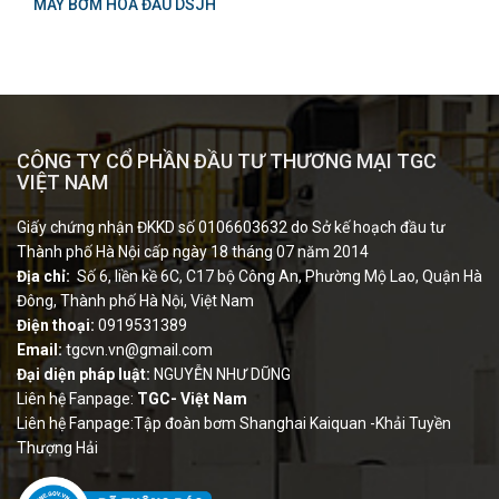
MÁY BƠM HOÁ ĐẦU DSJH
CÔNG TY CỔ PHẦN ĐẦU TƯ THƯƠNG MẠI TGC
VIỆT NAM
Giấy chứng nhận ĐKKD số 0106603632 do Sở kế hoạch đầu tư
Thành phố Hà Nội cấp ngày 18 tháng 07 năm 2014
Địa chỉ:
Số 6, liền kề 6C, C17 bộ Công An, Phường Mộ Lao, Quận Hà
Đông, Thành phố Hà Nội, Việt Nam
Điện thoại:
0919531389
Email:
tgcvn.vn@gmail.com
Đại diện pháp luật:
NGUYỄN NHƯ DŨNG
Liên hệ Fanpage:
TGC- Việt Nam
Liên hệ Fanpage:Tập đoàn bơm Shanghai Kaiquan -Khải Tuyền
Thượng Hải