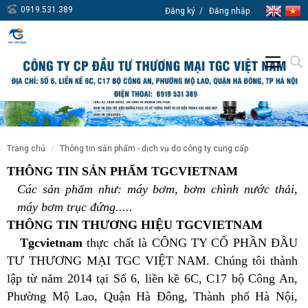
0919.531.389
Đăng ký
Đăng nhập
trang chủ
thông tin sản phẩm - dịch vụ do công ty cung cấp
THÔNG TIN SẢN PHẨM TGCVIETNAM
Các sản phẩm như:
máy bơm, bơm chình nước thải,
máy bơm trục đứng.....
THÔNG TIN THƯƠNG HIỆU
TGCVIETNAM
Tgcvietnam
thực chất là CÔNG TY CỔ PHẦN ĐẦU
TƯ THƯƠNG MẠI TGC VIỆT NAM. Chúng tôi thành
lập từ năm 2014 tại Số 6, liền kề 6C, C17 bộ Công An,
Phường Mộ Lao, Quận Hà Đông, Thành phố Hà Nội,