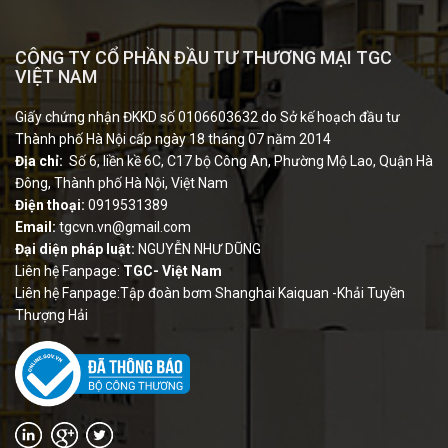
CÔNG TY CỔ PHẦN ĐẦU TƯ THƯƠNG MẠI TGC
VIỆT NAM
Giấy chứng nhận ĐKKD số 0106603632 do Sở kế hoạch đầu tư
Thành phố Hà Nội cấp ngày 18 tháng 07 năm 2014
Địa chỉ:
Số 6, liền kề 6C, C17 bộ Công An, Phường Mộ Lao, Quận Hà
Đông, Thành phố Hà Nội, Việt Nam
Điện thoại:
0919531389
Email:
tgcvn.vn@gmail.com
Đại diện pháp luật:
NGUYỄN NHƯ DŨNG
Liên hệ Fanpage:
TGC- Việt Nam
Liên hệ Fanpage:Tập đoàn bơm Shanghai Kaiquan -Khải Tuyền
Thượng Hải