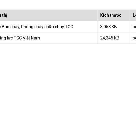
 thị
Kích thước
L
c Báo cháy, Phòng cháy chữa cháy TGC
3,053 KB
p
ăng lực TGC Việt Nam
24,345 KB
p