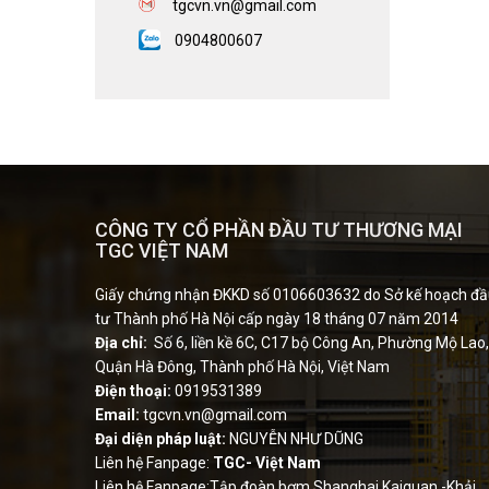
tgcvn.vn
@gmail.com
0904800607
CÔNG TY CỔ PHẦN ĐẦU TƯ THƯƠNG MẠI
TGC VIỆT NAM
Giấy chứng nhận ĐKKD số 0106603632 do Sở kế hoạch đ
tư Thành phố Hà Nội cấp ngày 18 tháng 07 năm 2014
Địa chỉ:
Số 6, liền kề 6C, C17 bộ Công An, Phường Mộ Lao,
Quận Hà Đông, Thành phố Hà Nội, Việt Nam
Điện thoại:
0919531389
Email:
tgcvn.vn@gmail.com
Đại diện pháp luật:
NGUYỄN NHƯ DŨNG
Liên hệ Fanpage:
TGC- Việt Nam
Liên hệ Fanpage:Tập đoàn bơm Shanghai Kaiquan -Khải