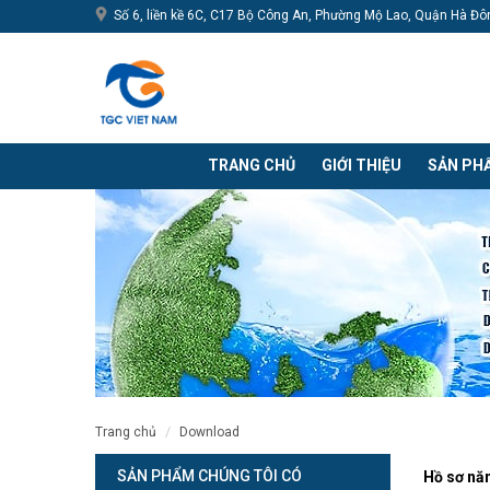
Số 6, liền kề 6C, C17 Bộ Công An, Phường Mộ Lao, Quận Hà Đô
TRANG CHỦ
GIỚI THIỆU
SẢN PH
trang chủ
download
SẢN PHẨM CHÚNG TÔI CÓ