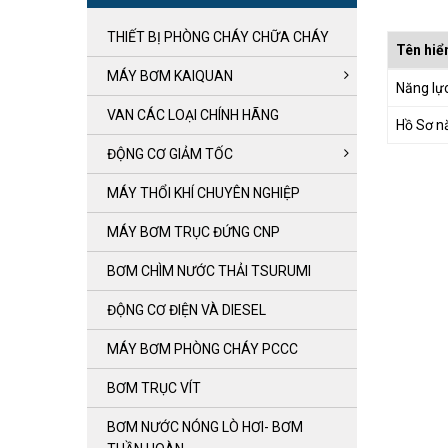
THIẾT BỊ PHÒNG CHÁY CHỮA CHÁY
Tên hiển
MÁY BƠM KAIQUAN
Năng lự
VAN CÁC LOẠI CHÍNH HÃNG
Hồ Sơ n
ĐỘNG CƠ GIẢM TỐC
MÁY THỔI KHÍ CHUYÊN NGHIỆP
MÁY BƠM TRỤC ĐỨNG CNP
BƠM CHÌM NƯỚC THẢI TSURUMI
ĐỘNG CƠ ĐIỆN VÀ DIESEL
MÁY BƠM PHÒNG CHÁY PCCC
BƠM TRỤC VÍT
BƠM NƯỚC NÓNG LÒ HƠI- BƠM