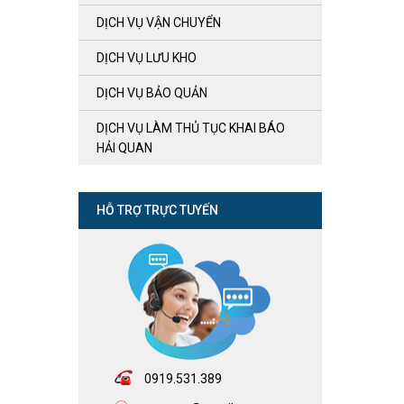
DỊCH VỤ VẬN CHUYỂN
DỊCH VỤ LƯU KHO
DỊCH VỤ BẢO QUẢN
DỊCH VỤ LÀM THỦ TỤC KHAI BÁO
HẢI QUAN
HỖ TRỢ TRỰC TUYẾN
0919.531.389