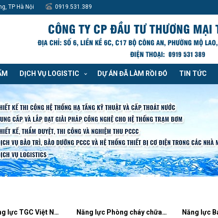
ng, TP Hà Nội
0919.531.389
ẨM
DỊCH VỤ LOGISTIC
DỰ ÁN ĐÃ LÀM RỒI ĐÓ
TIN TỨC
Hồ sơ năng lực TGC Việt Nam
Năng lực Phòng cháy chữa cháy TGC