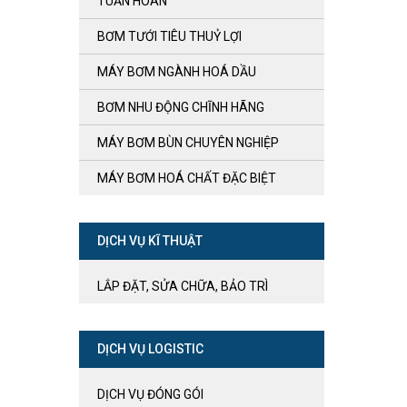
TUẦN HOÀN
BƠM TƯỚI TIÊU THUỶ LỢI
MÁY BƠM NGÀNH HOÁ DẦU
BƠM NHU ĐỘNG CHĨNH HÃNG
MÁY BƠM BÙN CHUYÊN NGHIỆP
MÁY BƠM HOÁ CHẤT ĐẶC BIỆT
DỊCH VỤ KĨ THUẬT
LẮP ĐẶT, SỬA CHỮA, BẢO TRÌ
DỊCH VỤ LOGISTIC
DỊCH VỤ ĐÓNG GÓI