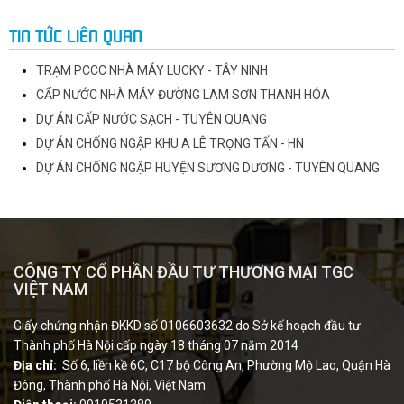
TIN TỨC LIÊN QUAN
TRẠM PCCC NHÀ MÁY LUCKY - TÂY NINH
CẤP NƯỚC NHÀ MÁY ĐƯỜNG LAM SƠN THANH HÓA
DỰ ÁN CẤP NƯỚC SẠCH - TUYÊN QUANG
DỰ ÁN CHỐNG NGẬP KHU A LÊ TRỌNG TẤN - HN
DỰ ÁN CHỐNG NGẬP HUYỆN SƯƠNG DƯƠNG - TUYÊN QUANG
CÔNG TY CỔ PHẦN ĐẦU TƯ THƯƠNG MẠI TGC
VIỆT NAM
Giấy chứng nhận ĐKKD số 0106603632 do Sở kế hoạch đầu tư
Thành phố Hà Nội cấp ngày 18 tháng 07 năm 2014
Địa chỉ:
Số 6, liền kề 6C, C17 bộ Công An, Phường Mộ Lao, Quận Hà
Đông, Thành phố Hà Nội, Việt Nam