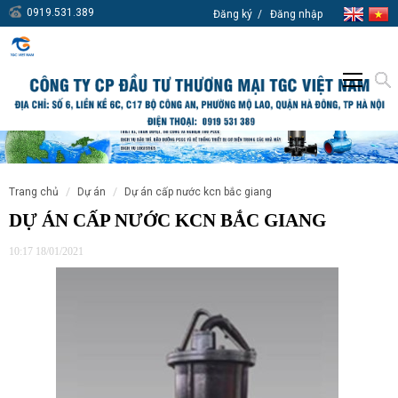
0919.531.389
Đăng ký
Đăng nhập
trang chủ
dự án
dự án cấp nước kcn bắc giang
DỰ ÁN CẤP NƯỚC KCN BẮC GIANG
10:17 18/01/2021