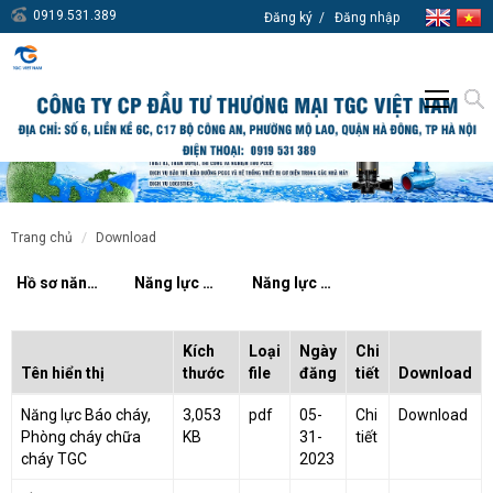
0919.531.389
Đăng ký
Đăng nhập
trang chủ
download
Hồ sơ năng lực TGC Việt Nam
Năng lực Phòng cháy chữa cháy TGC
Năng lực Báo cháy và phòng cháy chữa cháy
Kích
Loại
Ngày
Chi
Tên hiển thị
thước
file
đăng
tiết
Download
Năng lực Báo cháy,
3,053
pdf
05-
Chi
Download
Phòng cháy chữa
KB
31-
tiết
cháy TGC
2023