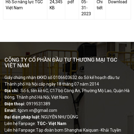
Hồ Sơ năng lực TGC
24,345
pdf
05-
Chi
Download
Việt Nam
KB
31-
tiết
2023
CÔNG TY CỔ PHẦN ĐẦU TƯ THƯƠNG MẠI TGC
VIỆT NAM
Giấy chứng nhận ĐKKD số 0106603632 do Sở kế hoạch đầu tư
Thành phố Hà Nội cấp ngày 18 tháng 07 năm 2014
Địa chỉ:
Số 6, liền kề 6C, C17 bộ Công An, Phường Mộ Lao, Quận Hà
Đông, Thành phố Hà Nội, Việt Nam
Điện thoại:
0919531389
Email:
tgcvn.vn@gmail.com
Đại diện pháp luật:
NGUYỄN NHƯ DŨNG
Liên hệ Fanpage:
TGC- Việt Nam
Liên hệ Fanpage:Tập đoàn bơm Shanghai Kaiquan -Khải Tuyền