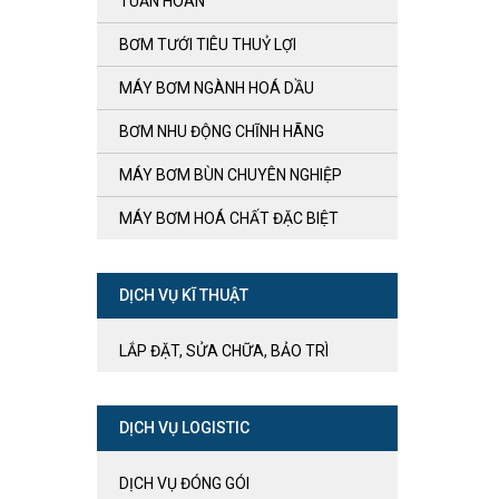
TUẦN HOÀN
BƠM TƯỚI TIÊU THUỶ LỢI
MÁY BƠM NGÀNH HOÁ DẦU
BƠM NHU ĐỘNG CHĨNH HÃNG
MÁY BƠM BÙN CHUYÊN NGHIỆP
MÁY BƠM HOÁ CHẤT ĐẶC BIỆT
DỊCH VỤ KĨ THUẬT
LẮP ĐẶT, SỬA CHỮA, BẢO TRÌ
DỊCH VỤ LOGISTIC
DỊCH VỤ ĐÓNG GÓI