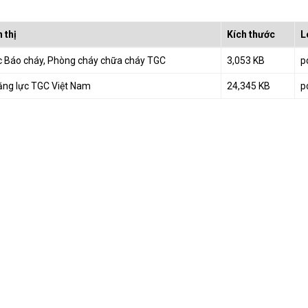
 thị
Kích thước
L
c Báo cháy, Phòng cháy chữa cháy TGC
3,053 KB
p
ăng lực TGC Việt Nam
24,345 KB
p