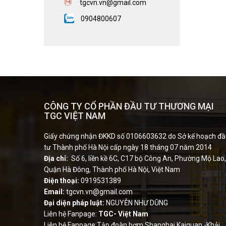
tgcvn.vn
@gmail.com
0904800607
CÔNG TY CỔ PHẦN ĐẦU TƯ THƯƠNG MẠI
TGC VIỆT NAM
Giấy chứng nhận ĐKKD số 0106603632 do Sở kế hoạch đ
tư Thành phố Hà Nội cấp ngày 18 tháng 07 năm 2014
Địa chỉ:
Số 6, liền kề 6C, C17 bộ Công An, Phường Mộ Lao,
Quận Hà Đông, Thành phố Hà Nội, Việt Nam
Điện thoại:
0919531389
Email:
tgcvn.vn@gmail.com
Đại diện pháp luật:
NGUYỄN NHƯ DŨNG
Liên hệ Fanpage:
TGC- Việt Nam
Liên hệ Fanpage:Tập đoàn bơm Shanghai Kaiquan -Khải