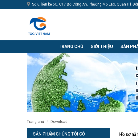
Số 6, liền kề 6C, C17 Bộ Công An, Phường Mộ Lao, Quận Hà Đô
TRANG CHỦ
GIỚI THIỆU
SẢN PH
trang chủ
download
SẢN PHẨM CHÚNG TÔI CÓ