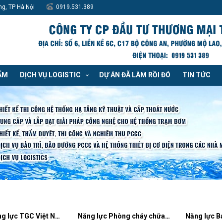
ng, TP Hà Nội
0919.531.389
ẨM
DỊCH VỤ LOGISTIC
DỰ ÁN ĐÃ LÀM RỒI ĐÓ
TIN TỨC
Hồ sơ năng lực TGC Việt Nam
Năng lực Phòng cháy chữa cháy TGC