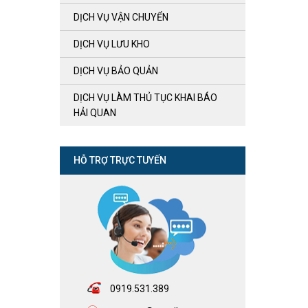
DỊCH VỤ VẬN CHUYỂN
DỊCH VỤ LƯU KHO
DỊCH VỤ BẢO QUẢN
DỊCH VỤ LÀM THỦ TỤC KHAI BÁO
HẢI QUAN
HỖ TRỢ TRỰC TUYẾN
0919.531.389