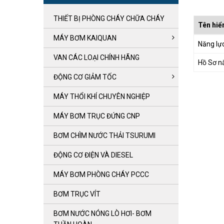
THIẾT BỊ PHÒNG CHÁY CHỮA CHÁY
Tên hiển
MÁY BƠM KAIQUAN
Năng lự
VAN CÁC LOẠI CHÍNH HÃNG
Hồ Sơ n
ĐỘNG CƠ GIẢM TỐC
MÁY THỔI KHÍ CHUYÊN NGHIỆP
MÁY BƠM TRỤC ĐỨNG CNP
BƠM CHÌM NƯỚC THẢI TSURUMI
ĐỘNG CƠ ĐIỆN VÀ DIESEL
MÁY BƠM PHÒNG CHÁY PCCC
BƠM TRỤC VÍT
BƠM NƯỚC NÓNG LÒ HƠI- BƠM