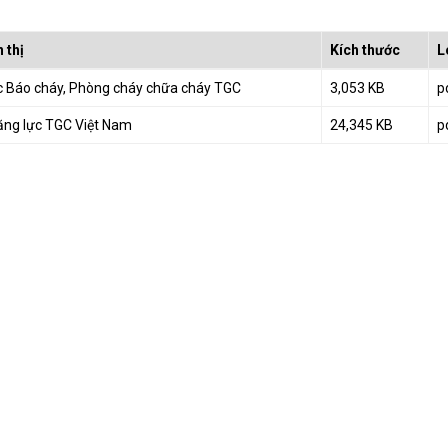
 thị
Kích thước
L
c Báo cháy, Phòng cháy chữa cháy TGC
3,053 KB
p
ăng lực TGC Việt Nam
24,345 KB
p