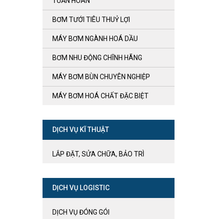
TUẦN HOÀN
BƠM TƯỚI TIÊU THUỶ LỢI
MÁY BƠM NGÀNH HOÁ DẦU
BƠM NHU ĐỘNG CHĨNH HÃNG
MÁY BƠM BÙN CHUYÊN NGHIỆP
MÁY BƠM HOÁ CHẤT ĐẶC BIỆT
DỊCH VỤ KĨ THUẬT
LẮP ĐẶT, SỬA CHỮA, BẢO TRÌ
DỊCH VỤ LOGISTIC
DỊCH VỤ ĐÓNG GÓI