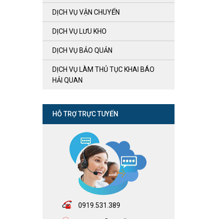
DỊCH VỤ VẬN CHUYỂN
DỊCH VỤ LƯU KHO
DỊCH VỤ BẢO QUẢN
DỊCH VỤ LÀM THỦ TỤC KHAI BÁO
HẢI QUAN
HỖ TRỢ TRỰC TUYẾN
0919.531.389