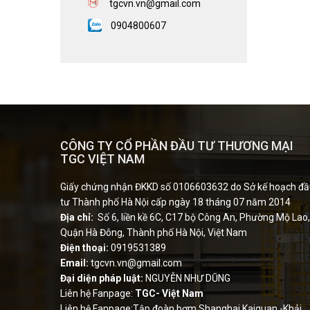
tgcvn.vn
@gmail.com
0904800607
CÔNG TY CỔ PHẦN ĐẦU TƯ THƯƠNG MẠI
TGC VIỆT NAM
Giấy chứng nhận ĐKKD số 0106603632 do Sở kế hoạch đ
tư Thành phố Hà Nội cấp ngày 18 tháng 07 năm 2014
Địa chỉ:
Số 6, liền kề 6C, C17 bộ Công An, Phường Mộ Lao,
Quận Hà Đông, Thành phố Hà Nội, Việt Nam
Điện thoại:
0919531389
Email:
tgcvn.vn@gmail.com
Đại diện pháp luật:
NGUYỄN NHƯ DŨNG
Liên hệ Fanpage:
TGC- Việt Nam
Liên hệ Fanpage:Tập đoàn bơm Shanghai Kaiquan -Khải