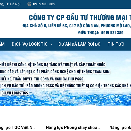
ng, TP Hà Nội
0919.531.389
ẨM
DỊCH VỤ LOGISTIC
DỰ ÁN ĐÃ LÀM RỒI ĐÓ
TIN TỨC
Hồ sơ năng lực TGC Việt Nam
Năng lực Phòng cháy chữa cháy TGC