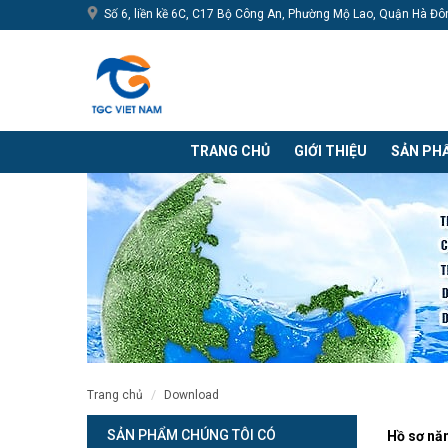
Số 6, liền kề 6C, C17 Bộ Công An, Phường Mộ Lao, Quận Hà Đô
TRANG CHỦ
GIỚI THIỆU
SẢN PH
trang chủ
download
SẢN PHẨM CHÚNG TÔI CÓ