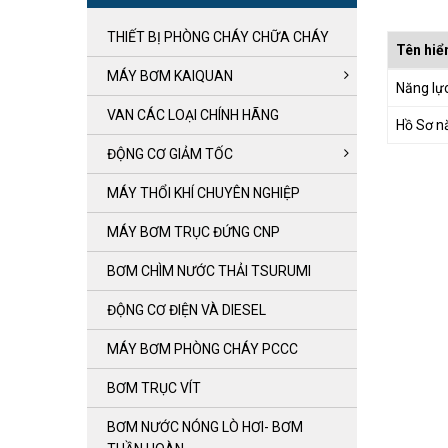
THIẾT BỊ PHÒNG CHÁY CHỮA CHÁY
Tên hiển
MÁY BƠM KAIQUAN
Năng lự
VAN CÁC LOẠI CHÍNH HÃNG
Hồ Sơ n
ĐỘNG CƠ GIẢM TỐC
MÁY THỔI KHÍ CHUYÊN NGHIỆP
MÁY BƠM TRỤC ĐỨNG CNP
BƠM CHÌM NƯỚC THẢI TSURUMI
ĐỘNG CƠ ĐIỆN VÀ DIESEL
MÁY BƠM PHÒNG CHÁY PCCC
BƠM TRỤC VÍT
BƠM NƯỚC NÓNG LÒ HƠI- BƠM