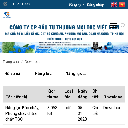
0919.531.389
Đăng ký
Đăng nhập
trang chủ
download
Hồ sơ năng lực TGC Việt Nam
Năng lực Phòng cháy chữa cháy TGC
Năng lực Báo cháy và phòng cháy chữa cháy
Kích
Loại
Ngày
Chi
Tên hiển thị
thước
file
đăng
tiết
Download
Năng lực Báo cháy,
3,053
pdf
05-
Chi
Download
Phòng cháy chữa
KB
31-
tiết
cháy TGC
2023