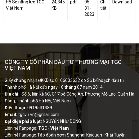
Hồ Sơ năng lực TGC
24,345
pdf
05-
Chi
Download
Việt Nam
KB
31-
tiết
2023
CÔNG TY CỔ PHẦN ĐẦU TƯ THƯƠNG MẠI TGC
VIỆT NAM
Giấy chứng nhận ĐKKD số 0106603632 do Sở kế hoạch đầu tư
Thành phố Hà Nội cấp ngày 18 tháng 07 năm 2014
Địa chỉ:
Số 6, liền kề 6C, C17 bộ Công An, Phường Mộ Lao, Quận Hà
Đông, Thành phố Hà Nội, Việt Nam
Điện thoại:
0919531389
Email:
tgcvn.vn@gmail.com
Đại diện pháp luật:
NGUYỄN NHƯ DŨNG
Liên hệ Fanpage:
TGC- Việt Nam
Liên hệ Fanpage:Tập đoàn bơm Shanghai Kaiquan -Khải Tuyền