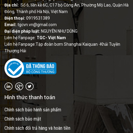
Địa chỉ:
Số 6, liền kề 6C, C17 bộ Công An, Phường Mộ Lao, Quận Hà
Đông, Thành phố Hà Nội, Việt Nam
Điện thoại:
0919531389
Email:
tgcvn.vn@gmail.com
Đại diện pháp luật:
NGUYỄN NHƯ DŨNG
Liên hệ Fanpage:
TGC- Việt Nam
Liên hệ Fanpage:Tập đoàn bơm Shanghai Kaiquan -Khải Tuyền
Thượng Hải
Hình thức thanh toán
Chính sách bảo hành sản phẩm
Chính sách bảo mật
Chính sách đổi trả hàng và hoàn tiền