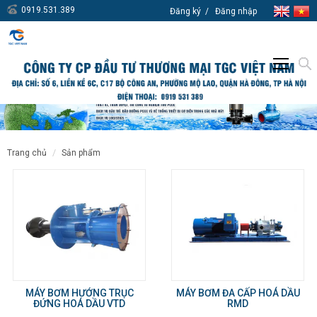
0919.531.389
Đăng ký
Đăng nhập
trang chủ
sản phẩm
MÁY BƠM HƯỚNG TRỤC
MÁY BƠM ĐA CẤP HOÁ DẦU
ĐỨNG HOÁ DẦU VTD
RMD