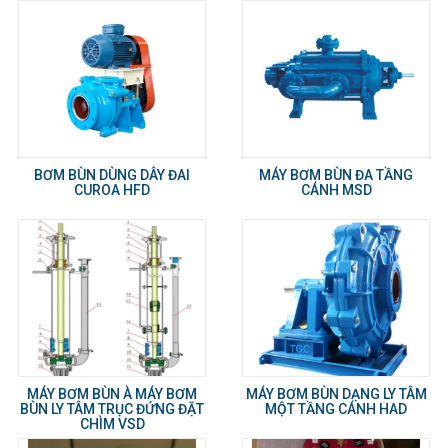
BƠM BÙN DÙNG DÂY ĐAI
MÁY BƠM BÙN ĐA TẦNG
CUROA HFD
CÁNH MSD
MÁY BƠM BÙN À MÁY BƠM
MÁY BƠM BÙN DẠNG LY TÂM
BÙN LY TÂM TRỤC ĐỨNG ĐẶT
MỘT TẦNG CÁNH HAD
CHÌM VSD