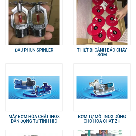
ĐẦU PHUN SPINLER
THIẾT BỊ CẢNH BÁO CHÁY
SỚM
MÁY BƠM HÓA CHẤT INOX
BƠM TỰ MỒI INOX DÙNG
DẪN ĐỘNG TỪ TÍNH HIC
CHO HOÁ CHẤT ZH