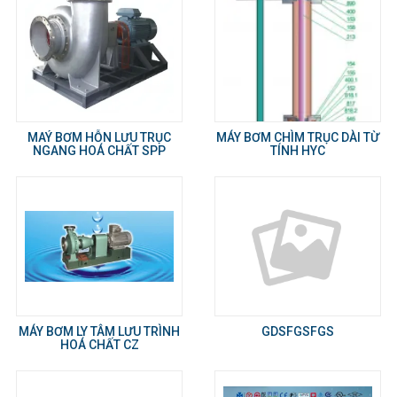
MAÝ BƠM HỖN LƯU TRỤC
MÁY BƠM CHÌM TRỤC DÀI TỪ
NGANG HOÁ CHẤT SPP
TÍNH HYC
MÁY BƠM LY TÂM LƯU TRÌNH
GDSFGSFGS
HOÁ CHẤT CZ