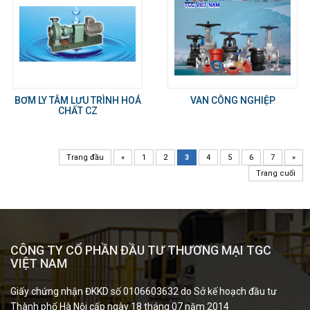
BƠM LY TÂM LƯU TRÌNH HOÁ
VAN CÔNG NGHIỆP
CHẤT CZ
Trang đầu
«
1
2
3
4
5
6
7
»
Trang cuối
CÔNG TY CỔ PHẦN ĐẦU TƯ THƯƠNG MẠI TGC
VIỆT NAM
Giấy chứng nhận ĐKKD số 0106603632 do Sở kế hoạch đầu tư
Thành phố Hà Nội cấp ngày 18 tháng 07 năm 2014